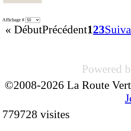
Affichage #
«
Début
Précédent
1
2
3
Suiva
Powered 
©2008-2026 La Route Verte
J
779728 visites