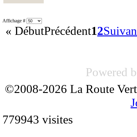
Affichage #
«
Début
Précédent
1
2
Suivan
Powered 
©2008-2026 La Route Verte
J
779943 visites